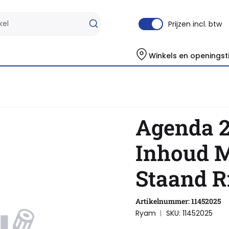
Prijzen incl. btw
Winkels en openingst
Agendavulling
Agenda 2026 Ryam Inhoud Memoplan 7 Staand Ringp
Agenda 
Inhoud 
Staand R
Artikelnummer: 11452025
Ryam
SKU: 11452025