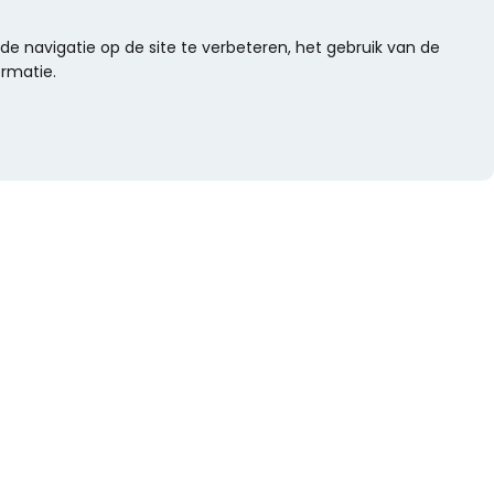
e navigatie op de site te verbeteren, het gebruik van de
ormatie.
WIL JE NIETS MISSEN?
Alle nieuwtjes als eerste ontvangen?
Schrijf je dan nu in voor onze nieuwsbrief.
Versturen
s
Of volg ons op social media