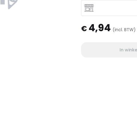
4,94
€
(incl. BTW)
In wink