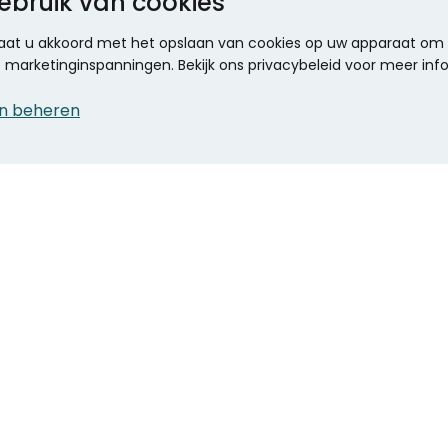
ebruik van cookies
 gaat u akkoord met het opslaan van cookies op uw apparaat om d
ze marketinginspanningen. Bekijk ons privacybeleid voor meer inf
n beheren
CONTACT
KANTOOR SPECIALIST
Klantenservice
Voordelen voor uw
Winkels en openingstijden
bedrijf
Werken bij Stumpel
ICT en printing
Kantoorinrichting
Onze accountmanager
Stempels