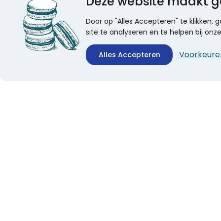
Deze website maakt g
Door op "Alles Accepteren" te klikken,
site te analyseren en te helpen bij on
Voorkeure
Alles Accepteren
CONTACTINFORMATIE
ALGEMEEN
Boekhandel Stumpel &
Veelgestelde vragen
Stumpel Office Products
Leveringsinformatie
De Corantijn 63
Over Stumpel
1689 AN Zwaag
Evenementen
Nederland
KvK-nummer: 36008688
BTW-nummer:
NL005347634B01
Telefoon:
0229-253131