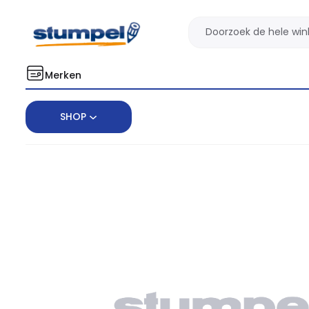
Merken
SHOP
Home
Papierwaar kantoor
Kantooragenda's & Kalenders