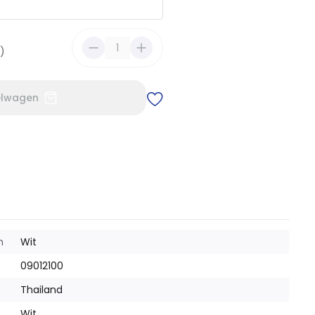
W)
elwagen
m
Wit
09012100
Thailand
Wit