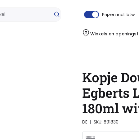
Prijzen incl. btw
Winkels en openingst
it
Kopje D
Egberts 
180ml wi
DE
SKU: 891830