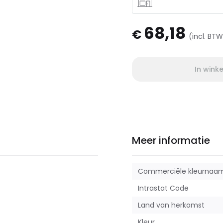
68,18
€
(incl. BT
In wink
Meer informatie
Commerciële kleurnaa
Intrastat Code
Land van herkomst
Kleur