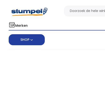
Merken
SHOP
Home
Facilitair
Servies
Kopje Douwe Egberts Lungo 180ml w