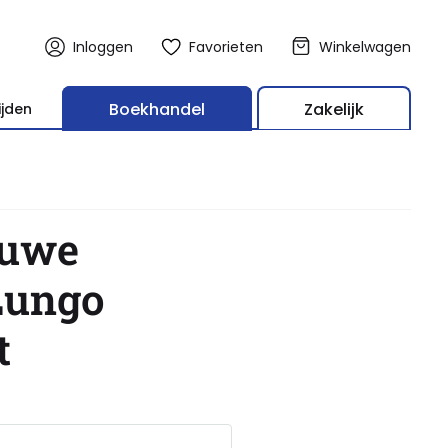
Inloggen
Favorieten
Winkelwagen
Boekhandel
Zakelijk
ijden
ouwe
Lungo
t