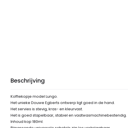
Beschrijving
Koffiekopje model Lungo.
Het unieke Douwe Egberts ontwerp ligt goed in de hand.
Het servies is stevig, kras- en kleurvast.
Het is goed stapelbaar, stabiel en vaatwasmachinebestendig.
Inhoud kop 180ml.
Bijpassende universele schotels zijn los verkrijgabaar.